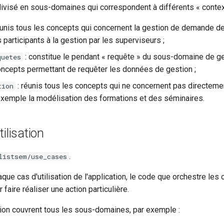
ivisé en sous-domaines qui correspondent à différents « context
éunis tous les concepts qui concernent la gestion de demande de 
 participants à la gestion par les superviseurs ;
: constitue le pendant « requête » du sous-domaine de ges
quetes
oncepts permettant de requêter les données de gestion ;
: réunis tous les concepts qui ne concernent pas directemen
tion
emple la modélisation des formations et des séminaires.
ilisation
.
listsem/use_cases
aque cas d'utilisation de l'application, le code que orchestre les
faire réaliser une action particulière.
tion couvrent tous les sous-domaines, par exemple :