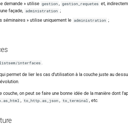
e demande » utilise
,
et, indirecte
gestion
gestion_requetes
 d'une façade,
;
administration
es séminaires » utilise uniquement le
;
administration
ces
.
listsem/interfaces
qui permet de lier les cas d'utilisation à la couche juste au dess
évolution.
e couche, on peut se faire une bonne idée de la manière dont l'ap
,
,
, etc.
p.as_html
to_http.as_json
to_terminal
cture