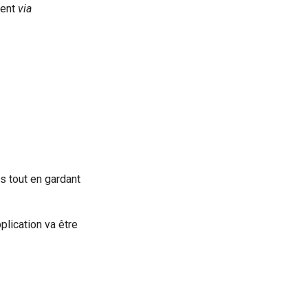
ment
via
us tout en gardant
plication va être