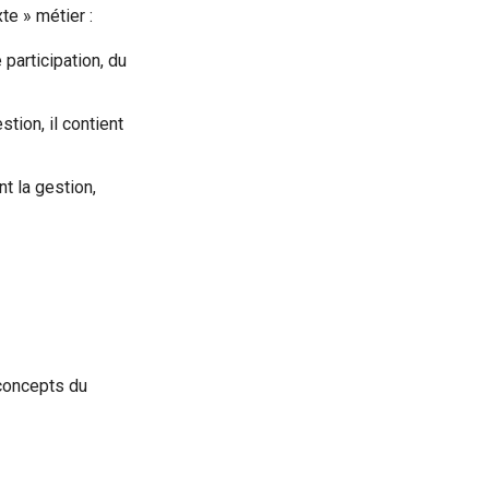
e » métier :
participation, du
tion, il contient
t la gestion,
 concepts du