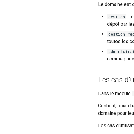
Le domaine est d
: r
gestion
dépôt par les
gestion_re
toutes les c
administra
comme par ex
Les cas d'ut
Dans le module
Contient, pour ch
domaine pour leur 
Les cas d'utilisa