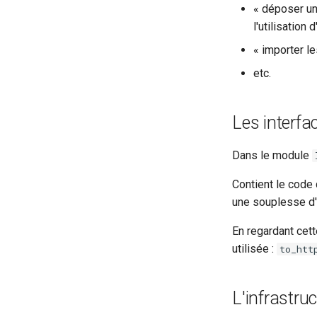
« déposer un
l'utilisation
« importer l
etc.
Les interfa
Dans le module
Contient le code 
une souplesse d'
En regardant cett
utilisée :
to_htt
L'infrastru