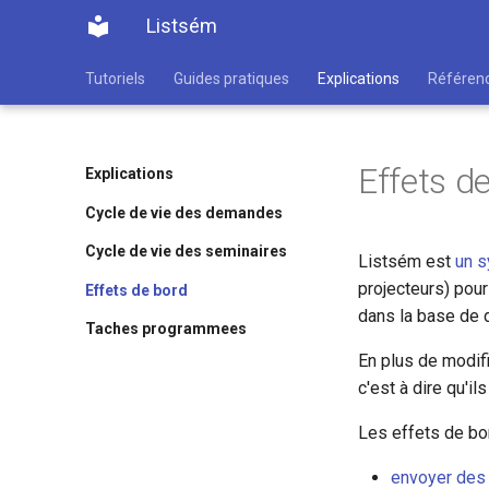
Listsém
Tutoriels
Guides pratiques
Explications
Référen
Effets d
Explications
Cycle de vie des demandes
Cycle de vie des seminaires
Listsém est
un s
projecteurs) pou
Effets de bord
dans la base de 
Taches programmees
En plus de modif
c'est à dire qu'i
Les effets de bor
envoyer des 